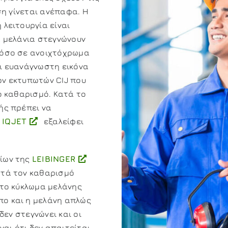
ση γίνεται ανέπαφα. Η
λειτουργία είναι
α μελάνια στεγνώνουν
τόσο σε ανοιχτόχρωμα
ι ευανάγνωστη εικόνα
ν εκτυπωτών CIJ που
ό καθαρισμό. Κατά το
ής πρέπει να
Ο
IQJET
εξαλείφει
ίων της
LEIBINGER
στά τον καθαρισμό
 το κύκλωμα μελάνης
ο και η μελάνη απλώς
δεν στεγνώνει και οι
ναι ότι δεν απαιτείται