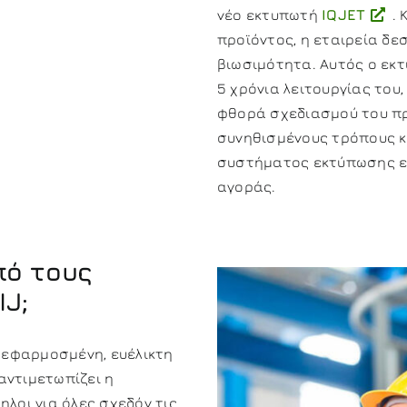
νέο εκτυπωτή
IQJET
.
προϊόντος, η εταιρεία δε
βιωσιμότητα. Αυτός ο εκ
5 χρόνια λειτουργίας του
φθορά σχεδιασμού του π
συνηθισμένους τρόπους κ
συστήματος εκτύπωσης εί
αγοράς.
ό τους
J;
ς εφαρμοσμένη, ευέλικτη
αντιμετωπίζει η
ηλοι για όλες σχεδόν τις