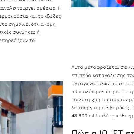
παναλειτουργεί αμέσως. Η
ερμοκρασία και το ιξώδες
τό σημαίνει ότι, ακόμη
τικές συνθήκες ή
 επηρεάζουν το
Αυτό μεταφράζεται σε λι
επίπεδα κατανάλωσης του 
ανταγωνιστικών συστημάτ
ml διαλύτη ανά ώρα. Τα 
διαλύτη χρησιμοποιούν με
λειτουργία με 3 βάρδιες ,
43.800 ml διαλύτη κάθε χ
Πώς ο
IQJET
επ