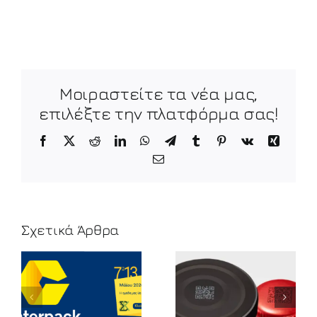
Μοιραστείτε τα νέα μας,
επιλέξτε την πλατφόρμα σας!
Facebook
X
Reddit
LinkedIn
WhatsApp
Telegram
Tumblr
Pinterest
Vk
Xing
Email
Σχετικά Άρθρα
Splitting 2D
GS1 Sunrise