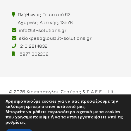
Πλήθωνος Γεμιστού 62
Αχαρνές, Αττικής, 13678
info@lit-solutions.gr
skiokpasoglou@lit-solutions.gr
210 2814032
6977 302202
© 2026 Κιοκπάσογλου Σταύρος & ΣΙΑ Ε.Ε. – Lit-
Solutions
Χρησιμοποιούμε cookies για να σας προσφέρουμε την
καλύτερη εμπειρία στον ιστότοπό μας.
Μπορείτε να μάθετε περισσότερα σχετικά με τα cookies
που χρησιμοποιούμε ή να τα απενεργοποιήσετε από τις
ρυθμίσεις
.
Developed by
weblive.gr