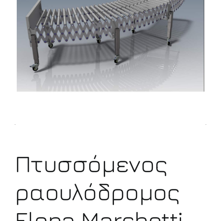
Πτυσσόμενος
ραουλόδρομος
Εlena Μarchetti