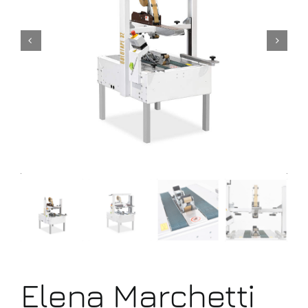
Εlena Μarchetti