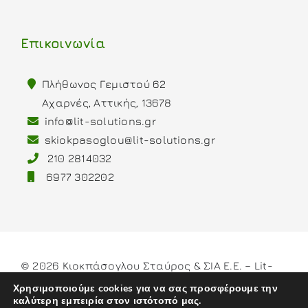
Επικοινωνία
Πλήθωνος Γεμιστού 62
Αχαρνές, Αττικής, 13678
info@lit-solutions.gr
skiokpasoglou@lit-solutions.gr
210 2814032
6977 302202
© 2026 Κιοκπάσογλου Σταύρος & ΣΙΑ Ε.Ε. – Lit-
Solutions
Χρησιμοποιούμε cookies για να σας προσφέρουμε την
καλύτερη εμπειρία στον ιστότοπό μας.