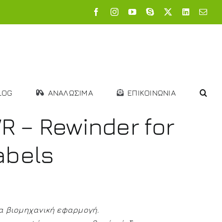
Facebook
Instagram
YouTube
Skype
X
LinkedIn
Emai
LOG
ΑΝΑΛΩΣΙΜΑ
ΕΠΙΚΟΙΝΩΝΙΑ
 – Rewinder for
abels
α βιομηχανική εφαρμογή.