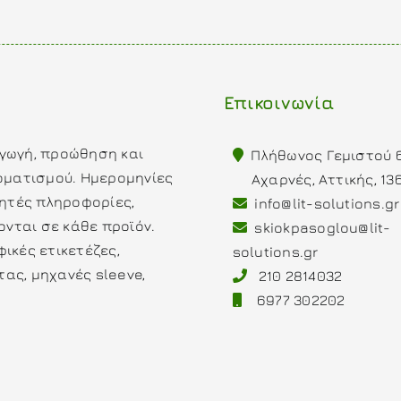
Επικοινωνία
αγωγή, προώθηση και
Πλήθωνος Γεμιστού 
οματισμού. Ημερομηνίες
Αχαρνές, Αττικής, 13
ητές πληροφορίες,
info@lit-solutions.gr
νται σε κάθε προϊόν.
skiokpasoglou@lit-
ικές ετικετέζες,
solutions.gr
τας, μηχανές sleeve,
210 2814032
6977 302202