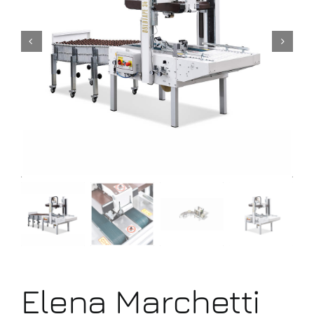
Εlena Μarchetti