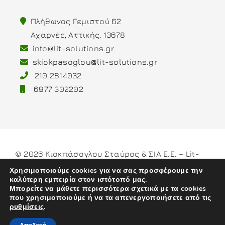
Πλήθωνος Γεμιστού 62
Αχαρνές, Αττικής, 13678
info@lit-solutions.gr
skiokpasoglou@lit-solutions.gr
210 2814032
6977 302202
© 2026 Κιοκπάσογλου Σταύρος & ΣΙΑ Ε.Ε. – Lit-
Solutions
Χρησιμοποιούμε cookies για να σας προσφέρουμε την
καλύτερη εμπειρία στον ιστότοπό μας.
Μπορείτε να μάθετε περισσότερα σχετικά με τα cookies
που χρησιμοποιούμε ή να τα απενεργοποιήσετε από τις
ρυθμίσεις
.
Developed by
weblive.gr