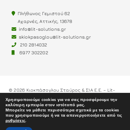
Πλήθωνος Γεμιστού 62
Αχαρνές, Αττικής, 13678
info@lit-solutions.gr
skiokpasoglou@lit-solutions.gr
210 2814032
6977 302202
© 2026 Κιοκπάσογλου Σταύρος & ΣΙΑ Ε.Ε. – Lit-
Solutions
Χρησιμοποιούμε cookies για να σας προσφέρουμε την
καλύτερη εμπειρία στον ιστότοπό μας.
Μπορείτε να μάθετε περισσότερα σχετικά με τα cookies
που χρησιμοποιούμε ή να τα απενεργοποιήσετε από τις
ρυθμίσεις
.
Developed by
weblive.gr